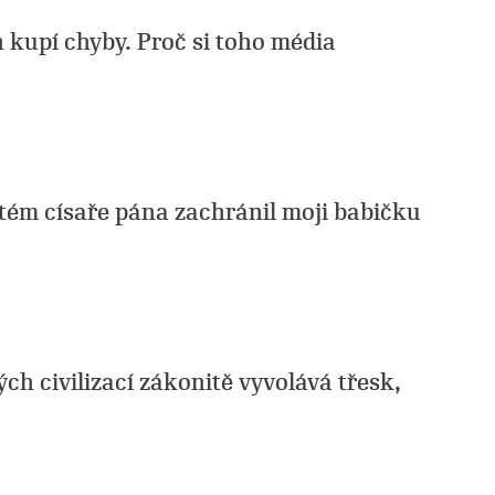
 kupí chyby. Proč si toho média
stém císaře pána zachránil moji babičku
ých civilizací zákonitě vyvolává třesk,