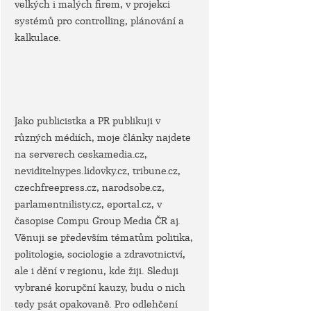
velkých i malých firem, v projekci
systémů pro controlling, plánování a
kalkulace.
Jako publicistka a PR publikuji v
různých médiích, moje články najdete
na serverech ceskamedia.cz,
neviditelnypes.lidovky.cz, tribune.cz,
czechfreepress.cz, narodsobe.cz,
parlamentnilisty.cz, eportal.cz, v
časopise Compu Group Media ČR aj.
Věnuji se především tématům politika,
politologie, sociologie a zdravotnictví,
ale i dění v regionu, kde žiji. Sleduji
vybrané korupční kauzy, budu o nich
tedy psát opakovaně. Pro odlehčení