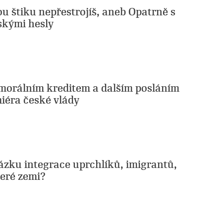
u štiku nepřestrojíš, aneb Opatrně s
skými hesly
morálním kreditem a dalším posláním
iéra české vlády
ázku integrace uprchlíků, imigrantů,
teré zemi?