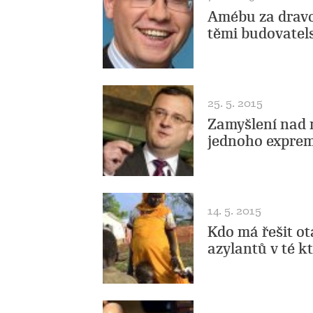
Amébu za dravo
těmi budovatel
25. 5. 2015
Zamyšlení nad 
jednoho exprem
14. 5. 2015
Kdo má řešit ot
azylantů v té k