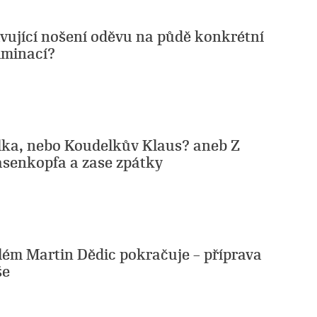
avující nošení oděvu na půdě konkrétní
riminací?
ka, nebo Koudelkův Klaus? aneb Z
senkopfa a zase zpátky
lém Martin Dědic pokračuje – příprava
še