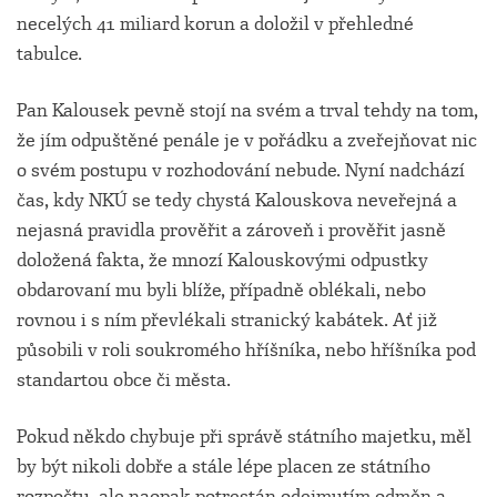
necelých 41 miliard korun a doložil v přehledné
tabulce.
Pan Kalousek pevně stojí na svém a trval tehdy na tom,
že jím odpuštěné penále je v pořádku a zveřejňovat nic
o svém postupu v rozhodování nebude. Nyní nadchází
čas, kdy NKÚ se tedy chystá Kalouskova neveřejná a
nejasná pravidla prověřit a zároveň i prověřit jasně
doložená fakta, že mnozí Kalouskovými odpustky
obdarovaní mu byli blíže, případně oblékali, nebo
rovnou i s ním převlékali stranický kabátek. Ať již
působili v roli soukromého hříšníka, nebo hříšníka pod
standartou obce či města.
Pokud někdo chybuje při správě státního majetku, měl
by být nikoli dobře a stále lépe placen ze státního
rozpočtu, ale naopak potrestán odejmutím odměn a