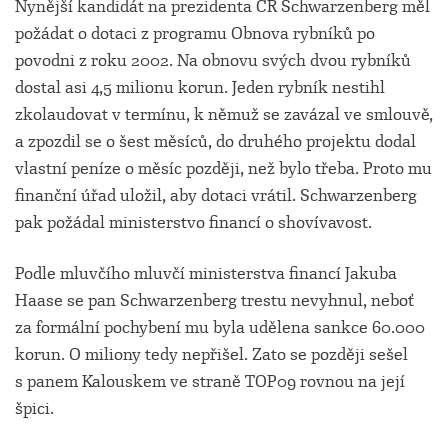
Nynější kandidát na prezidenta ČR Schwarzenberg měl
požádat o dotaci z programu Obnova rybníků po
povodni z roku 2002. Na obnovu svých dvou rybníků
dostal asi 4,5 milionu korun. Jeden rybník nestihl
zkolaudovat v termínu, k němuž se zavázal ve smlouvě,
a zpozdil se o šest měsíců, do druhého projektu dodal
vlastní peníze o měsíc později, než bylo třeba. Proto mu
finanční úřad uložil, aby dotaci vrátil. Schwarzenberg
pak požádal ministerstvo financí o shovívavost.
Podle mluvčího mluvčí ministerstva financí Jakuba
Haase se pan Schwarzenberg trestu nevyhnul, neboť
za formální pochybení mu byla udělena sankce 60.000
korun. O miliony tedy nepřišel. Zato se později sešel
s panem Kalouskem ve straně TOP09 rovnou na její
špici.