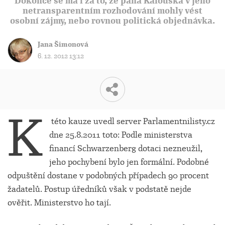
Dokonce se má i za to, že pana Kalouska v jeho
netransparentním rozhodování mohly vést
osobní zájmy, nebo rovnou politická objednávka.
Jana Šimonová
6. 12. 2012 13:12
K
této kauze uvedl server Parlamentnilisty.cz
dne 25.8.2011 toto: Podle ministerstva
financí Schwarzenberg dotaci nezneužil,
jeho pochybení bylo jen formální. Podobné
odpuštění dostane v podobných případech 90 procent
žadatelů. Postup úředníků však v podstatě nejde
ověřit. Ministerstvo ho tají.