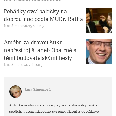
Pohádky ovčí babičky na
dobrou noc podle MUDr. Ratha
Jana Šimonová, 15. 7. 2015
Amébu za dravou štiku
nepřestrojíš, aneb Opatrně s
těmi budovatelskými hesly
Jana Šimonová, 7. 6. 2015
Jana Šimonová
Autorka vystudovala obory kybernetika v dopravě a
spojích, automatizované systémy řízení a doplňkové