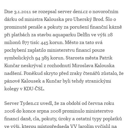
Dne 3.1.2011 se rozepsal server deni.cz o novoročním
dárku od ministra Kalouska pro Uherský Brod. Šlo o
prominuté penále a pokuty za porušení finanční kázně
při platbách za stavbu aquaparku Delfín ve výši 28
milionů 877 tisíc 445 korun. Město za tato svá
pochybení zaplatilo ministerstvu financí pouze
symbolických 94 385 korun. Starosta města Patrik
Kunčar neskrýval z rozhodnutí Miroslava Kalouska
nadšení. Poněkud skryto před zraky čtenářů zůstalo, že
pánové Kalousek a Kunčar byli tehdy stranickými
kolegy v KDU-ČSL.
Server Tyden.cz uvedl, že za období od června roku
2006 do konce srpna 2008 prominulo ministerstvo
financí daně, cla, pokuty, úroky a ostatní typy poplatků
ve výši, kterou místopředseda VV Jarolím vyčíslil na