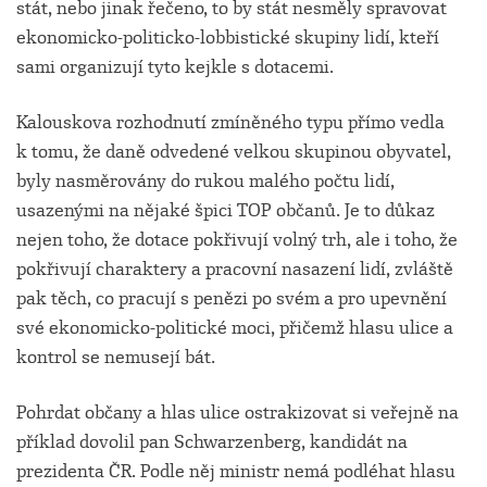
stát, nebo jinak řečeno, to by stát nesměly spravovat
ekonomicko-politicko-lobbistické skupiny lidí, kteří
sami organizují tyto kejkle s dotacemi.
Kalouskova rozhodnutí zmíněného typu přímo vedla
k tomu, že daně odvedené velkou skupinou obyvatel,
byly nasměrovány do rukou malého počtu lidí,
usazenými na nějaké špici TOP občanů. Je to důkaz
nejen toho, že dotace pokřivují volný trh, ale i toho, že
pokřivují charaktery a pracovní nasazení lidí, zvláště
pak těch, co pracují s penězi po svém a pro upevnění
své ekonomicko-politické moci, přičemž hlasu ulice a
kontrol se nemusejí bát.
Pohrdat občany a hlas ulice ostrakizovat si veřejně na
příklad dovolil pan Schwarzenberg, kandidát na
prezidenta ČR. Podle něj ministr nemá podléhat hlasu