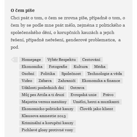
O čem píše
Chci psát o tom, o čem se zrovna píše, případně o tom, o
čem by se podle mne psát mělo, zejména z politického a
společenského dění, o korupčních kauzách a jejich
řešení, případně neřešení, genderové problematice, a
pod.
Homepage
Výběr Respektu
Cestování
Ekonomika
Fotografie
Kultura
Média
Osobní
Politika
Společnost
Technologie a věda
Video
Zábava
Zahraničí
Ekonomika a finance
Události posledních dní
Ostrava
Můj pes Attila a ti druzí
Evropská unie
Právo
Majorita versus menšiny
Umělci, herci a muzikanti
Ekonomicko-politické kauzy
Člověk jako klient
Klausova amnestie 2013
Kriminální a korupční kauzy
Pichlavé glosy protivné vosy