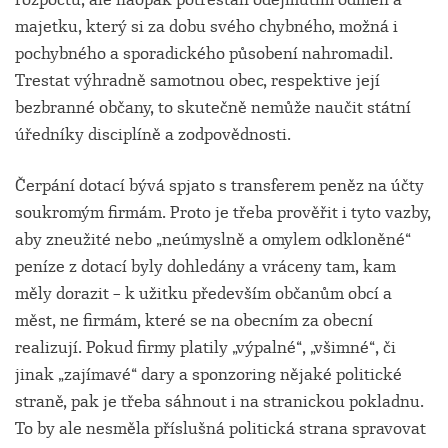
majetku, který si za dobu svého chybného, možná i
pochybného a sporadického působení nahromadil.
Trestat výhradně samotnou obec, respektive její
bezbranné občany, to skutečně nemůže naučit státní
úředníky disciplíně a zodpovědnosti.
Čerpání dotací bývá spjato s transferem peněz na účty
soukromým firmám. Proto je třeba prověřit i tyto vazby,
aby zneužité nebo „neúmyslně a omylem odkloněné“
peníze z dotací byly dohledány a vráceny tam, kam
měly dorazit – k užitku především občanům obcí a
měst, ne firmám, které se na obecním za obecní
realizují. Pokud firmy platily „výpalné“, „všimné“, či
jinak „zajímavé“ dary a sponzoring nějaké politické
straně, pak je třeba sáhnout i na stranickou pokladnu.
To by ale nesměla příslušná politická strana spravovat