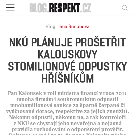
Respekt
Vy
Blog |
Jana Šimonová
NKÚ PLÁNUJE PROŠETŘIT
KALOUSKOVY
STOMILIONOVÉ ODPUSTKY
HŘÍŠNÍKŮM
Pan Kalousek v roli ministra financí v roce 2011
mnoha firmám i soukromníkům odpustil
mnohamilionové sankce za špatně čerpané či
vyúčtované dotace, respektive za jejich zneužití.
Někomu odpustil, někomu ne, a tak kontroloři
z NKÚ se chystají jeho neveřejná a nejasná
pravidla rozhodování o odpouštění prověřit.