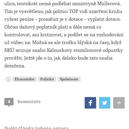
ulice, tentokrát nemá podléhat ministryně Müllerová.
Tím je vysvětleno, jak politici TOP vidí uzavření kruhu
vybrat peníze – proměnit je v dotace – vyplatit dotace.
Občan daňový poplatník platí a dále nemá co
kontrolovat, ani kritizovat, a podílet se na rozhodování
už vůbec ne. Možná se ale trošku blýská na časy, když
NKÚ avizuje snahu Kalouskovy stomilionové odpustky
prověřit. Ještě jde o to, jak daleko bude tato snaha
dotažena.
Ekonomika
Politika
Společnost
+
4
Komentáře
Další články tohoto autora