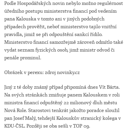
Podle Hospodářských novin nebylo možno regulérnost
úředního postupu ministerstva financí pod vedením
pana Kalouska v tomto ani v jiných podobných
případech prověřit, neboť ministerstvo tajilo vnitřní
pravidla, jimiž se při odpouštění sankcí řídilo.
Ministerstvo financí samozřejmě zároveň odmítlo také
vydat seznam fyzických osob, jimž ministr odvod či
penále prominul.
Obrázek v perexu: zdroj novinky.cz
Jiný z té doby známý případ připomíná dnes Vít Bárta.
Na svých stránkách zmiňuje panem Kalouskem v roli
ministra financí odpuštěný 22 milionový dluh městu
Nová Role. Starostovi tenkrát jakožto poradce sloužil
pan Josef Malý, tehdejší Kalouskův stranický kolega v
KDU-ČSL. Později se oba sešli v TOP 09.