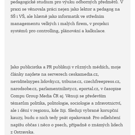
pedagogické studium pro výuku odborných předmětů. V
praxi se věnovala práci nejen jako lektor a pedagog na
SŠ i VŠ, ale hlavně jako informatik ve středním
managementu velkých i malých firem, v projekci
systémů pro controlling, plánování a kalkulace.
Jako publicistka a PR publikuji v různých médiích, moje
články najdete na serverech ceskamedia.cz,
neviditelnypes.lidovky.cz, tribune.cz, czechfreepress.cz,
narodsobe.cz, parlamentnilisty.cz, eportal.cz, v časopise
Compu Group Media ČR aj. Věnuji se především
tématům politika, politologie, sociologie a zdravotnictví,
ale i dění v regionu, kde žiji. Sleduji vybrané korupční
kauzy, budu o nich tedy psát opakovaně. Pro odlehčení
napíšu občas i něco o psech, případně o známých lidech
z Ostravska.