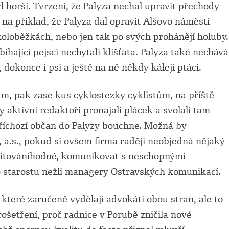
l horší. Tvrzení, že Palyza nechal upravit přechody
 na příklad, že Palyza dal opravit Alšovo náměstí
koloběžkách, nebo jen tak po svých prohánějí holuby.
hající pejsci nechytali klíšťata. Palyza také nechává
 dokonce i psi a ještě na ně někdy kálejí ptáci.
m, pak zase kus cyklostezky cyklistům, na příště
aktivní redaktoři pronajali plácek a svolali tam
příchozí občan do Palyzy bouchne. Možná by
a.s., pokud si ovšem firma raději neobjedná nějaký
politováníhodné, komunikovat s neschopnými
ho starostu nežli managery Ostravských komunikací.
které zaručeně vydělají advokáti obou stran, ale to
šetření, proč radnice v Porubě zničila nové