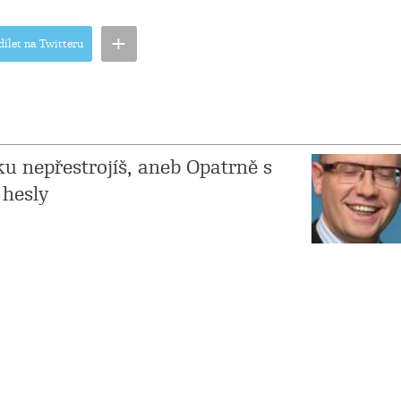
+
dílet na Twitteru
u nepřestrojíš, aneb Opatrně s
 hesly