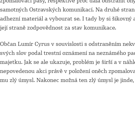
zpomalovací pásy, respektive proč dala odstranit ony 
samotných Ostravských komunikací. Na druhé straně 
adhezní materiál a vybourat se. I tady by si šikovný
její straně zodpovědnost za stav komunikace.
Občan Lumír Cyrus v souvislosti s odstraněním nek
svých slov podal trestní oznámení na neznámého pach
majetku. Jak se ale ukazuje, problém je širší a v n
nepovedenou akci právě v položení oněch zpomalovací
mu zlý úmysl. Nakonec možná ten zlý úmysl je jinde,