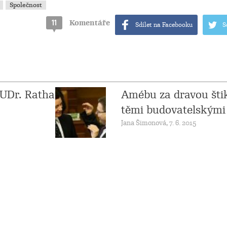
Společnost
11
Komentáře
Sdílet na Facebooku
S
MUDr. Ratha
Amébu za dravou štik
těmi budovatelskými
Jana Šimonová, 7. 6. 2015