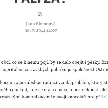
Jana Šimonová
30. 7. 2012 11:07
obcí, co se k němu pojí, by se dalo obejít i pěšky. 
 nepřítelem ostravských politiků je společnost Ostra
emi a porubskou radnicí vznikl problém, který star
čného omílání, kde se stala chyba, a bez nekonstruk
ravskými komunikacemi a svojí kanceláří pro příští j