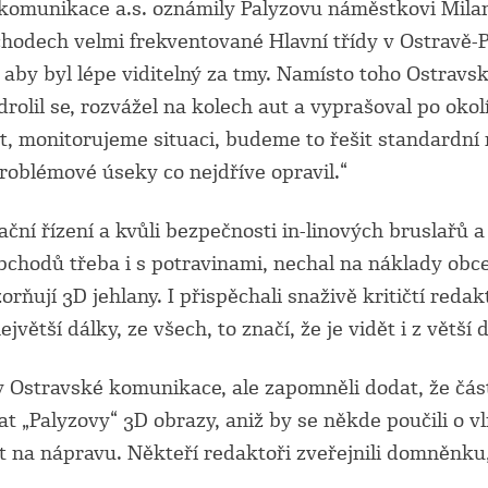
é komunikace a.s. oznámily Palyzovu náměstkovi Milan
chodech velmi frekventované Hlavní třídy v Ostravě-P
 aby byl lépe viditelný za tmy. Namísto toho Ostrav
drolil se, rozvážel na kolech aut a vyprašoval po okol
íst, monitorujeme situaci, budeme to řešit standardn
problémové úseky co nejdříve opravil.“
ční řízení a kvůli bezpečnosti in-linových bruslařů 
bchodů třeba i s potravinami, nechal na náklady obc
rňují 3D jehlany. I přispěchali snaživě kritičtí redak
jvětší dálky, ze všech, to značí, že je vidět i z větší
ily Ostravské komunikace, ale zapomněli dodat, že čás
ovat „Palyzovy“ 3D obrazy, aniž by se někde poučili o vl
tat na nápravu. Někteří redaktoři zveřejnili domněnk