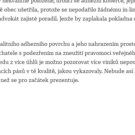
nekvalitně položené, drolící se adhezní koberce, jeji
obec ušetřila, protože se nepodařilo žádnému in-lin
 advokát zajisté poradil. Jenže by zaplakala pokladna
valitního adhezního povrchu a jeho nahrazením pros
atele s podezřením na zneužití pravomoci veřejného 
áhledu z více úhlů je možno pozorovat více viníků n
ch pásů v té kvalitě, jakou vykazovaly. Nebude asi 
 než se pro začátek prezentuje.