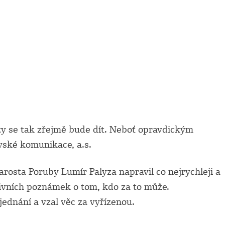
Brzy se tak zřejmě bude dít. Neboť opravdickým
vské komunikace, a.s.
osta Poruby Lumír Palyza napravil co nejrychleji a
tivních poznámek o tom, kdo za to může.
ednání a vzal věc za vyřízenou.