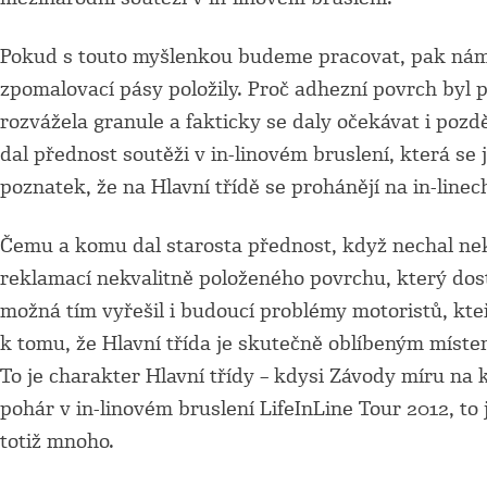
Pokud s touto myšlenkou budeme pracovat, pak nám 
zpomalovací pásy položily. Proč adhezní povrch byl p
rozvážela granule a fakticky se daly očekávat i poz
dal přednost soutěži v in-linovém bruslení, která se
poznatek, že na Hlavní třídě se prohánějí na in-linec
Čemu a komu dal starosta přednost, když nechal nek
reklamací nekvalitně položeného povrchu, který dost 
možná tím vyřešil i budoucí problémy motoristů, kteř
k tomu, že Hlavní třída je skutečně oblíbeným místem p
To je charakter Hlavní třídy – kdysi Závody míru na k
pohár v in-linovém bruslení LifeInLine Tour 2012, to
totiž mnoho.