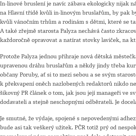
In-linové bruslení je navíc zábava ekologicky nijak 
na Hlavní třídě kvůli in-linovým bruslařům, by pak b
kvůli vánočním trhům a rodinám s dětmi, které se ta
A také zřejmě starosta Palyza nechává často zkracova
každoročně opravovat a natírat stovky laviček, na kte
Protože Palyza jednou přihraje nová dětská městečka
upravenou dráhu bruslařům a někdy jindy třeba kurty
občany Poruby, ať si to mezi sebou a se svým staros
k překvapení oněch nazlobených redaktorů nikdo nep
šikovný PR článek o tom, jak jsou její manageři ve
dodavateli a stejně neschopnými odběrateli. Je doce
Je smutné, že výdaje, spojené s nepovedenými adhezn
bude asi tak veškerý užitek. PČR totiž prý od nespo