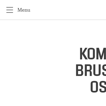
Menu
KOM
BRUS
OS