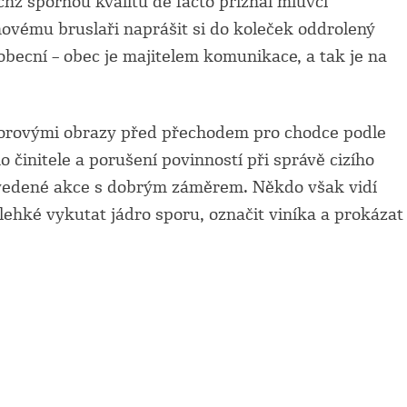
chž spornou kvalitu de facto přiznal mluvčí
ovému bruslaři naprášit si do koleček oddrolený
 obecní – obec je majitelem komunikace, a tak je na
torovými obrazy před přechodem pro chodce podle
činitele a porušení povinností při správě cizího
epovedené akce s dobrým záměrem. Někdo však vidí
lehké vykutat jádro sporu, označit viníka a prokázat