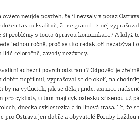
ovšem neujde postřeh, že ji nevzaly v potaz Ostrav
oložen tak nekvalitně, že se granule z něj vyprašoval
dější problémy s touto úpravou komunikace? A když te
 jede jednou ročně, proč se tito redaktoři nezabývali
h lidé celoročně, závody nezávody.
valitní adhezní povrch odstranit? Odpověď je zřejmě
dobře nepřilnul, vyprašoval se do okolí, na chodníky
í by na výtlucích, jak se dělají jinde, asi moc nadše
ro cyklisty, ti tam mají cyklostezku zřízenou už pár l
olech, dneska cyklostezka a in-linová trasa. To, že s
 je pro Ostravu jen dobře a obyvatelé Poruby každou m