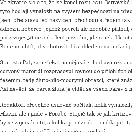
Ve zkratce šlo o to, že ke konci roku 2011 Ostravsk
tyto hodlají vynaložit na zvýšení bezpečnosti na pře
jsem představu led nasvícení přechodu středem tak,
adhezní koberce, jejichž povrch ale nedobře přilnul, 
potvrzuje: „Víme o drolení povrchu, jde o několik m
Budeme chtít, aby zhotovitel i s ohledem na počasí 
Starosta Palyza nečekal na nějaká zdlouhavá reklama
červený materiál rozprašoval rovnou do přilehlých o
řešením, tedy žluto-bílo-modrými obrazci, které znázo
Asi nevědí, že barva žlutá je vidět ze všech barev z ne
Redaktoři převelice usilovně počítali, kolik vynalož
Hlavní, ale i jinde v Porubě. Stejně tak se jali kritiz
by se zajímali o to, s kolika penězi obec mohla počí
mezinárodní soutěži v in-linovém bruslení.