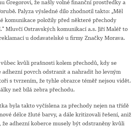
u Gregorovi, že našly volné finanční prostředky a
orubě. Palyza výsledné dílo zhodnotil takto: „Měl
ské komunikace položily před některé přechody
í.“ Mluvčí Ostravských komunikací a.s. Jiří Maléř to
í reklamací u dodavatelské u firmy Značky Morava.
a vůbec kvůli prašnosti kolem přechodů, kdy se
e adhezní povrch odstranit a nahradit ho levným
toři s tvrzením, že tyhle obrazce téměř nejsou vidět.
 dálky než bílá zebra přechodu.
tka byla takto vyčíslena za přechody nejen na třídě
nové délce žluté barvy, a dále kritizovali řešení, aniž
u, že adhezní koberce musely být odstraněny kvůli