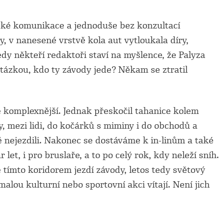
ské komunikace a jednoduše bez konzultací
y, v nanesené vrstvě kola aut vytloukala díry,
dy někteří redaktoři staví na myšlence, že Palyza
 otázkou, kdo ty závody jede? Někam se ztratil
 komplexnější. Jednak přeskočil tahanice kolem
, mezi lidi, do kočárků s miminy i do obchodů a
ně nejezdili. Nakonec se dostáváme k in-linům a také
et, i pro bruslaře, a to po celý rok, kdy neleží sníh.
e tímto koridorem jezdí závody, letos tedy světový
alou kulturní nebo sportovní akci vítají. Není jich