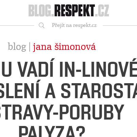
Respekt
Přejít na respekt.cz
Vyhledávání
blog |
jana šimonová
U VADÍ IN-LINOV
LENÍ A STAROST
TRAVY-PORUBY
PALYZA?