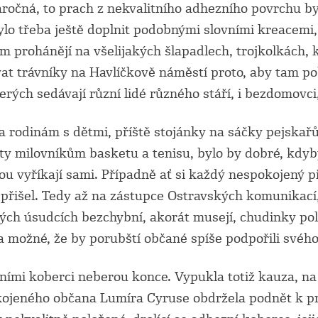
náročná, to prach z nekvalitního adhezního povrchu by
ylo třeba ještě doplnit podobnými slovními kreacemi,
m prohánějí na všelijakých šlapadlech, trojkolkách, 
t trávníky na Havlíčkově náměstí proto, aby tam pobí
rých sedávají různí lidé různého stáří, i bezdomovci,
 rodinám s dětmi, příště stojánky na sáčky pejskařů
 milovníkům basketu a tenisu, bylo by dobré, kdyby 
tou vyříkají sami. Případně ať si každý nespokojený 
řišel. Tedy až na zástupce Ostravských komunikací, 
 svých úsudcích bezchybní, akorát musejí, chudinky 
la možné, že by porubští občané spíše podpořili své
ími koberci neberou konce. Vypukla totiž kauza, na 
kojeného občana Lumíra Cyruse obdržela podnět k pro