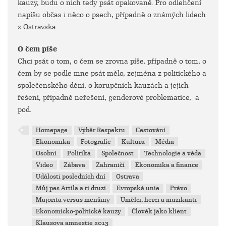
kauzy, budu o nich tedy psát opakovaně. Pro odlehčení
napíšu občas i něco o psech, případně o známých lidech
z Ostravska.
O čem píše
Chci psát o tom, o čem se zrovna píše, případně o tom, o
čem by se podle mne psát mělo, zejména z politického a
společenského dění, o korupčních kauzách a jejich
řešení, případně neřešení, genderové problematice, a
pod.
Homepage
Výběr Respektu
Cestování
Ekonomika
Fotografie
Kultura
Média
Osobní
Politika
Společnost
Technologie a věda
Video
Zábava
Zahraničí
Ekonomika a finance
Události posledních dní
Ostrava
Můj pes Attila a ti druzí
Evropská unie
Právo
Majorita versus menšiny
Umělci, herci a muzikanti
Ekonomicko-politické kauzy
Člověk jako klient
Klausova amnestie 2013